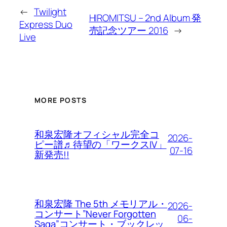
←
Twilight
HIROMITSU – 2nd Album 発
Express Duo
売記念ツアー 2016
→
Live
MORE POSTS
和泉宏隆オフィシャル完全コ
2026-
ピー譜♬待望の「ワークスIV」
07-16
新発売!!
和泉宏隆 The 5th メモリアル・
2026-
コンサート”Never Forgotten
06-
Saga”コンサート・ブックレッ