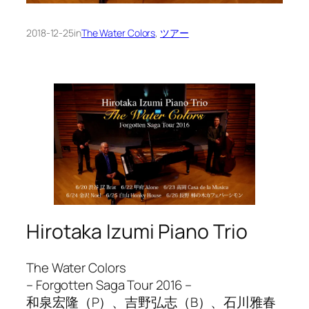
2018-12-25
in
The Water Colors
, 
ツアー
Hirotaka Izumi Piano Trio
The Water Colors
– Forgotten Saga Tour 2016 –
和泉宏隆（P）、吉野弘志（B）、石川雅春