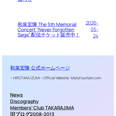
2026-
和泉宏隆 The 5th Memorial
05-
Concert “Never Forgotten
Saga” 配信チケット販売中！
24
和泉宏隆 公式ホームページ
~ HIROTAKA IZUMI ~ Official Website: MistyFountain.com
News
Discography
Members’ Club TAKARAJIMA
旧ブログ2008-2013