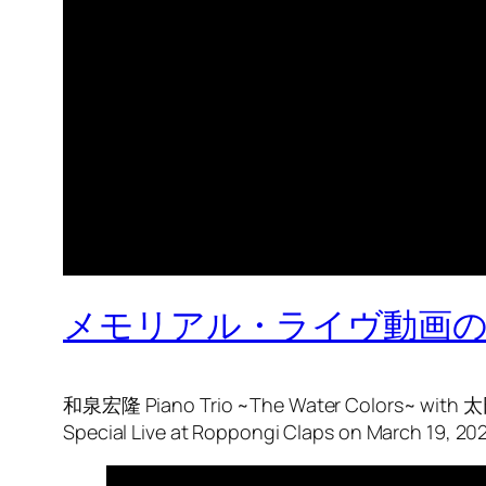
メモリアル・ライヴ動画の
和泉宏隆 Piano Trio ~The Water Colors~ with
Special Live at Roppongi Claps on March 19, 202