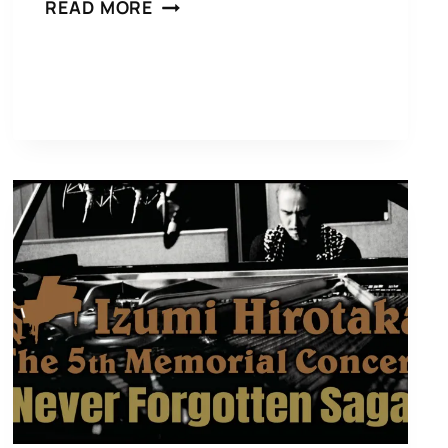
和
READ MORE
泉
宏
隆
メ
モ
リ
ア
ル・
コ
ン
サ
ー
ト
ア
ー
カ
イ
ブ