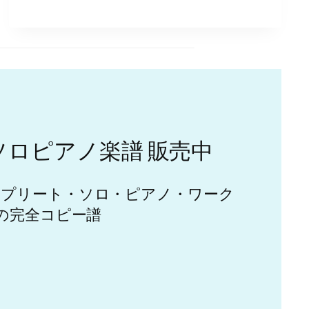
宏
隆
THE
5TH
MEMORIAL
CONCERT
“NEVER
FORGOTTEN
SAGA”
ソロピアノ楽譜 販売中
配
信
チ
ンプリート・ソロ・ピアノ・ワーク
ケ
 & IV」の完全コピー譜
ッ
ト
販
売
中！