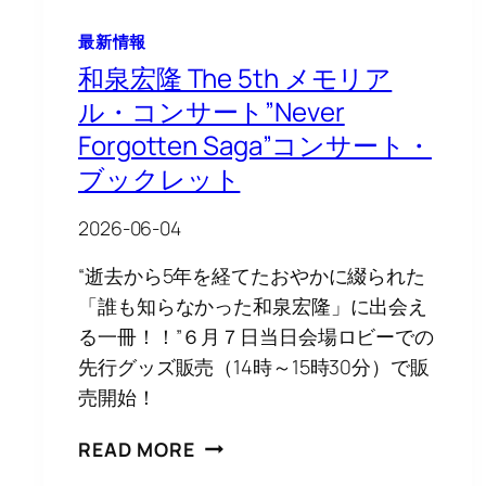
譜
♬
最新情報
待
和泉宏隆 The 5th メモリア
望
の
ル・コンサート”Never
「ワ
Forgotten Saga”コンサート・
ー
ブックレット
ク
ス
2026-06-04
IV」
新
“逝去から5年を経てたおやかに綴られた
発
「誰も知らなかった和泉宏隆」に出会え
売!!
る一冊！！”６月７日当日会場ロビーでの
先行グッズ販売（14時～15時30分）で販
売開始！
和
READ MORE
泉