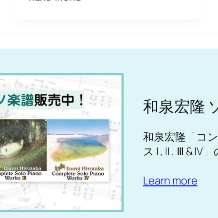
泉
宏
隆
THE
5TH
メ
モ
リ
ア
和泉宏隆 
ル・
コ
ン
和泉宏隆「コ
サ
ス I , II , Ⅲ
ー
ト”NEVER
Learn more
FORGOTTEN
SAGA”当
日
先