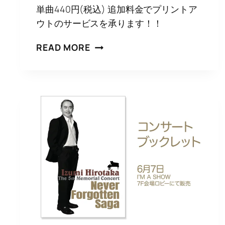
単曲440円(税込) 追加料金でプリントア
ウトのサービスを承ります！！
和
READ MORE
泉
宏
隆
オ
フ
ィ
シ
ャ
ル
完
全
コ
ピ
ー