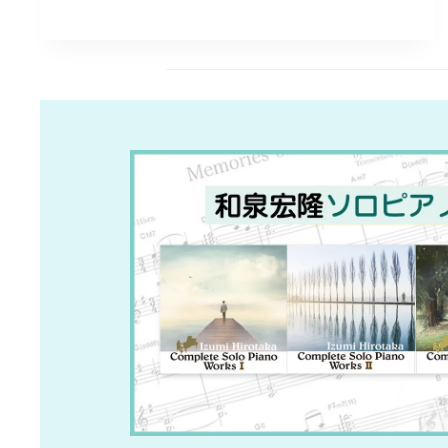
宏
隆
THE
5TH
メ
モ
リ
ア
ル・
コ
ン
サ
ー
ト”NEVER
FORGOTTEN
SAGA”コ
ン
サ
ー