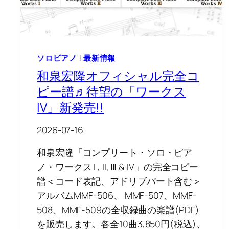
ソロピアノ
|
最新情報
和泉宏隆オフィシャル完全コ
ピー譜♬待望の「ワークス
IV」新発売!!
2026-07-16
和泉宏隆「コンプリート・ソロ・ピア
ノ・ワークス I , II, Ⅲ & IV」の完全コピー
譜＜コード表記、アドリブパート含む＞
アルバムMMF-506、 MMF-507、MMF-
508、MMF-509の全収録曲の楽譜(PDF)
を販売します。各全10曲3,850円(税込)、