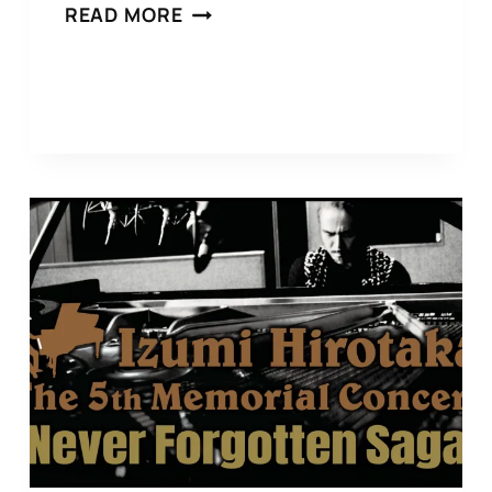
和
READ MORE
泉
宏
隆
THE
5TH
メ
モ
リ
ア
ル・
コ
ン
サ
ー
ト”NEVER
FORGOTTEN
SAGA”コ
ン