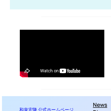
ト・
ブ
ッ
ク
レ
ッ
ト
News
和泉宏隆 公式ホームページ