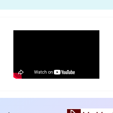
行
グ
ッ
ズ
販
売
の
お
知
ら
せ