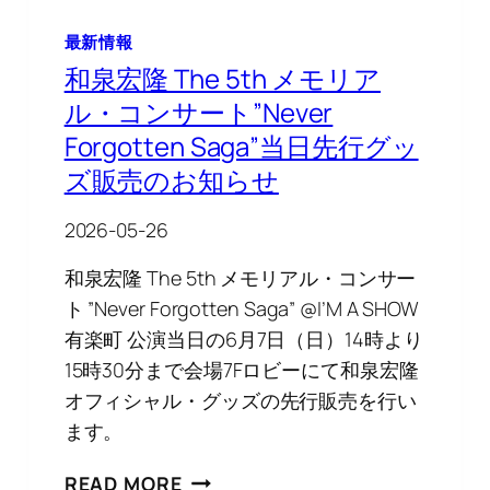
サ
最新情報
ー
ト・
和泉宏隆 The 5th メモリア
ブ
ル・コンサート”Never
ッ
Forgotten Saga”当日先行グッ
ク
ズ販売のお知らせ
レ
ッ
ト
2026-05-26
通
和泉宏隆 The 5th メモリアル・コンサー
販
開
ト ”Never Forgotten Saga” @I’M A SHOW
始！
有楽町 公演当日の6月7日（日）14時より
15時30分まで会場7Fロビーにて和泉宏隆
オフィシャル・グッズの先行販売を行い
ます。
和
READ MORE