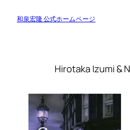
Skip
to
和泉宏隆 公式ホームページ
content
Hirotaka Izumi &