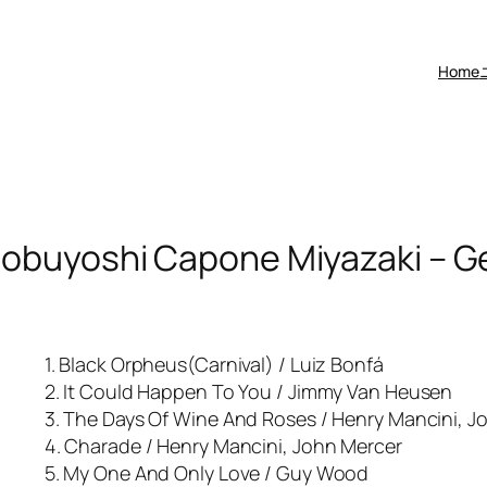
Home
 Nobuyoshi Capone Miyazaki – 
1. Black Orpheus(Carnival) / Luiz Bonfá
2. It Could Happen To You / Jimmy Van Heusen
3. The Days Of Wine And Roses / Henry Mancini, J
4. Charade / Henry Mancini, John Mercer
5. My One And Only Love / Guy Wood