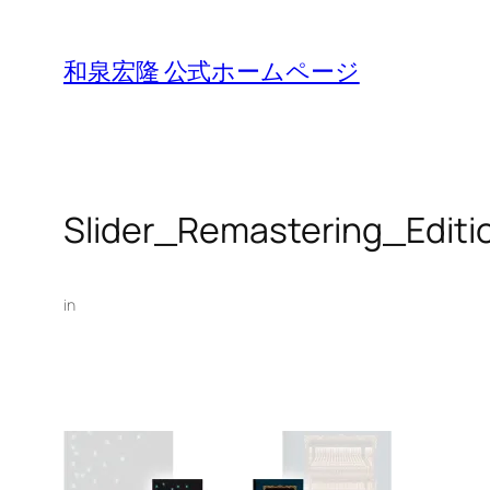
Skip
to
和泉宏隆 公式ホームページ
content
Slider_Remastering_Editi
in