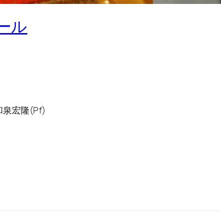
ール
和泉宏隆(Pf)