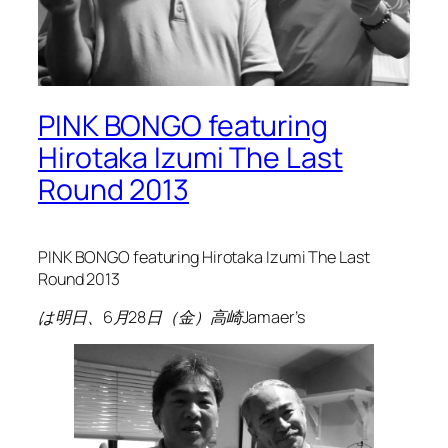
PINK BONGO featuring
Hirotaka Izumi The Last
Round 2013
PINK BONGO featuring Hirotaka Izumi The Last
Round 2013
は明日、6月28日（金）高崎Jamaer’s