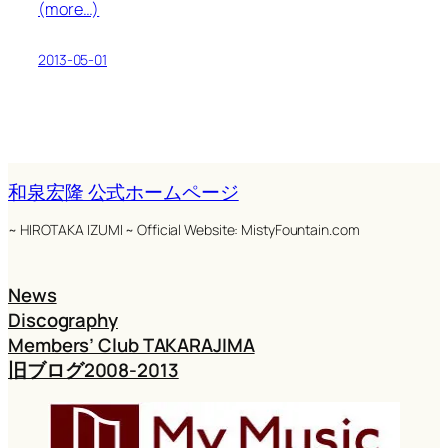
(more…)
2013-05-01
和泉宏隆 公式ホームページ
~ HIROTAKA IZUMI ~ Official Website: MistyFountain.com
News
Discography
Members’ Club TAKARAJIMA
旧ブログ2008-2013