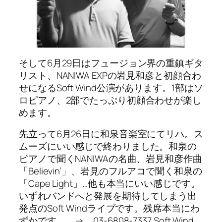
そして6月29日はフュージョン界の重鎮ギタ
リスト、NANIWA EXPの岩見和彦と初顔合わ
せになるSoft Wind公演があります。1部はソ
ロピアノ、2部でたっぷり初顔合わせが楽し
めます。
先立って6月26日に和泉音楽室にてリハ。ス
ムーズにいい感じで終わりました。和泉の
ピアノで聞くNANIWAの名曲、岩見和彦作曲
「Believin’」、岩見のフルアコで聞く和泉の
「Cape Light」…他も本当にいい感じです。
いずれバンドへと発展を期待してしまう出
発点のSoft Windライブです。残席本当にわ
ずかです。 → 03-6808-7337 Soft Wind