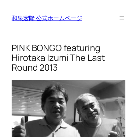
Skip
to
和泉宏隆 公式ホームページ
content
PINK BONGO featuring
Hirotaka Izumi The Last
Round 2013