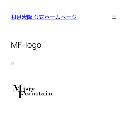
Skip
to
和泉宏隆 公式ホームページ
content
MF-logo
in