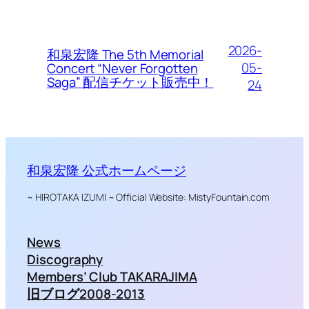
2026-
和泉宏隆 The 5th Memorial
05-
Concert “Never Forgotten
Saga” 配信チケット販売中！
24
和泉宏隆 公式ホームページ
~ HIROTAKA IZUMI ~ Official Website: MistyFountain.com
News
Discography
Members’ Club TAKARAJIMA
旧ブログ2008-2013