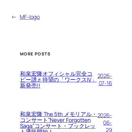
←
MF-logo
MORE POSTS
和泉宏隆オフィシャル完全コ
2026-
ピー譜♬待望の「ワークスIV」
07-16
新発売!!
和泉宏隆 The 5th メモリアル・
2026-
コンサート”Never Forgotten
06-
Saga”コンサート・ブックレッ
29
ト通販開始！