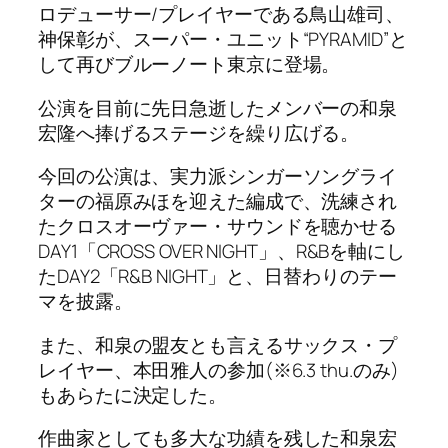
ロデューサー/プレイヤーである鳥山雄司、
神保彰が、スーパー・ユニット“PYRAMID”と
して再びブルーノート東京に登場。
公演を目前に先日急逝したメンバーの和泉
宏隆へ捧げるステージを繰り広げる。
今回の公演は、実力派シンガーソングライ
ターの福原みほを迎えた編成で、洗練され
たクロスオーヴァー・サウンドを聴かせる
DAY1「CROSS OVER NIGHT」、R&Bを軸にし
たDAY2「R&B NIGHT」と、日替わりのテー
マを披露。
また、和泉の盟友とも言えるサックス・プ
レイヤー、本田雅人の参加(※6.3 thu.のみ)
もあらたに決定した。
作曲家としても多大な功績を残した和泉宏