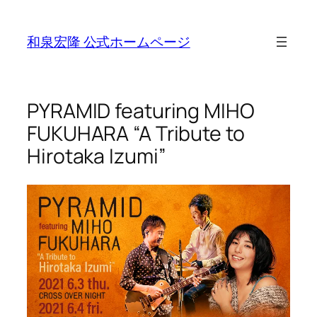
Skip
to
和泉宏隆 公式ホームページ
content
PYRAMID featuring MIHO
FUKUHARA “A Tribute to
Hirotaka Izumi”