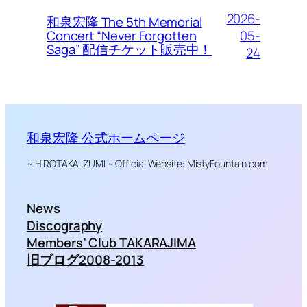
2026-
和泉宏隆 The 5th Memorial
05-
Concert “Never Forgotten
Saga” 配信チケット販売中！
24
和泉宏隆 公式ホームページ
~ HIROTAKA IZUMI ~ Official Website: MistyFountain.com
News
Discography
Members’ Club TAKARAJIMA
旧ブログ2008-2013