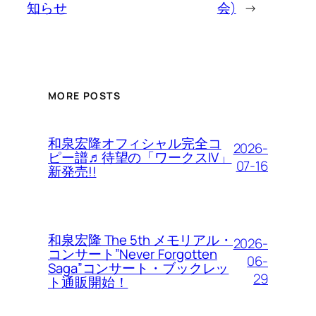
知らせ
会)
→
MORE POSTS
和泉宏隆オフィシャル完全コ
2026-
ピー譜♬待望の「ワークスIV」
07-16
新発売!!
和泉宏隆 The 5th メモリアル・
2026-
コンサート”Never Forgotten
06-
Saga”コンサート・ブックレッ
29
ト通販開始！