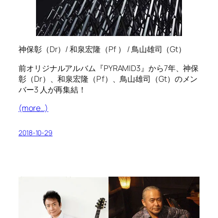
神保彰（Dr）/ 和泉宏隆（Pf ） / 鳥山雄司（Gt）
前オリジナルアルバム『PYRAMID3』から7年、神保
彰（Dr）、和泉宏隆（Pf）、鳥山雄司（Gt）のメン
バー3 人が再集結！
(more…)
2018-10-29