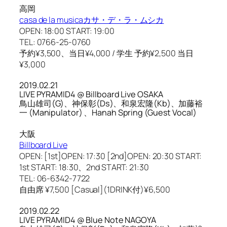
高岡
casa de la musicaカサ・デ・ラ・ムシカ
OPEN: 18:00 START: 19:00
TEL: 0766-25-0760
予約¥3,500、当日¥4,000 / 学生 予約¥2,500 当日
¥3,000
2019.02.21
LIVE PYRAMID4 @ Billboard Live OSAKA
鳥山雄司(G)、神保彰(Ds)、和泉宏隆(Kb)、加藤裕
一 (Manipulator) 、Hanah Spring (Guest Vocal)
大阪
Billboard Live
OPEN: [1st]OPEN: 17:30 [2nd]OPEN: 20:30 START:
1st START: 18:30、2nd START: 21:30
TEL: 06-6342-7722
自由席 ¥7,500 [Casual](1DRINK付)¥6,500
2019.02.22
LIVE PYRAMID4 @ Blue Note NAGOYA