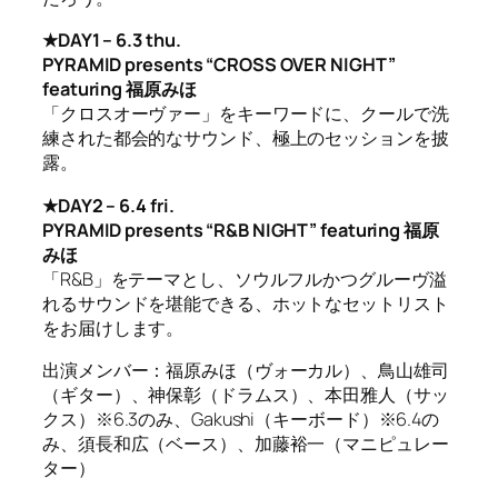
★DAY1 – 6.3 thu.
PYRAMID presents “CROSS OVER NIGHT”
featuring 福原みほ
「クロスオーヴァー」をキーワードに、クールで洗
練された都会的なサウンド、極上のセッションを披
露。
★DAY2 – 6.4 fri.
PYRAMID presents “R&B NIGHT” featuring 福原
みほ
「R&B」をテーマとし、ソウルフルかつグルーヴ溢
れるサウンドを堪能できる、ホットなセットリスト
をお届けします。
出演メンバー：福原みほ（ヴォーカル）、鳥山雄司
（ギター）、神保彰（ドラムス）、本田雅人（サッ
クス）※6.3のみ、Gakushi（キーボード）※6.4の
み、須長和広（ベース）、加藤裕一（マニピュレー
ター）