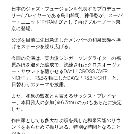
日本のジャズ・フュージョンを代表するプロデュー
サー/プレイヤーである鳥山雄司、神保彰が、スーパ
ー・ユニット“PYRAMID”として再びブルーノート東
京に登場。
公演を目前に先日急逝したメンバーの和泉宏隆へ捧
げるステージを繰り広げる。
今回の公演は、実力派シンガーソングライターの福
原みほを迎えた編成で、洗練されたクロスオーヴァ
ー・サウンドを聴かせるDAY1「CROSS OVER
NIGHT」、R&Bを軸にしたDAY2「R&B NIGHT」と、
日替わりのテーマを披露。
また、和泉の盟友とも言えるサックス・プレイヤ
ー、本田雅人の参加(※6.3 thu.のみ)もあらたに決定
した。
作曲家としても多大な功績を残した和泉宏隆のサウ
ンドをあらためて振り返る、特別な時間となること
だろう。