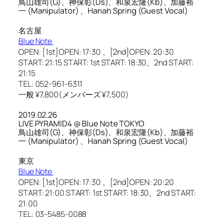
鳥山雄司(G)、神保彰(Ds)、和泉宏隆(Kb)、加藤裕
一 (Manipulator) 、Hanah Spring (Guest Vocal)
名古屋
Blue Note
OPEN: [1st]OPEN: 17:30 、[2nd]OPEN: 20:30
START: 21:15 START: 1st START: 18:30、2nd START:
21:15
TEL: 052-961-6311
一般 ¥7,800(メンバーズ ¥7,500)
2019.02.26
LIVE PYRAMID4 @ Blue Note TOKYO
鳥山雄司(G)、神保彰(Ds)、和泉宏隆(Kb)、加藤裕
一 (Manipulator) 、Hanah Spring (Guest Vocal)
東京
Blue Note
OPEN: [1st]OPEN: 17:30 、[2nd]OPEN: 20:20
START: 21:00 START: 1st START: 18:30、2nd START:
21:00
TEL: 03-5485-0088