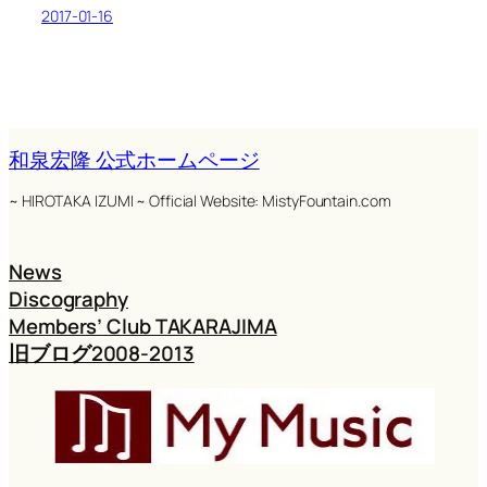
2017-01-16
和泉宏隆 公式ホームページ
~ HIROTAKA IZUMI ~ Official Website: MistyFountain.com
News
Discography
Members’ Club TAKARAJIMA
旧ブログ2008-2013