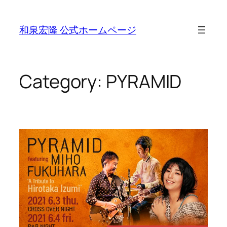
Skip
to
和泉宏隆 公式ホームページ
content
Category:
PYRAMID