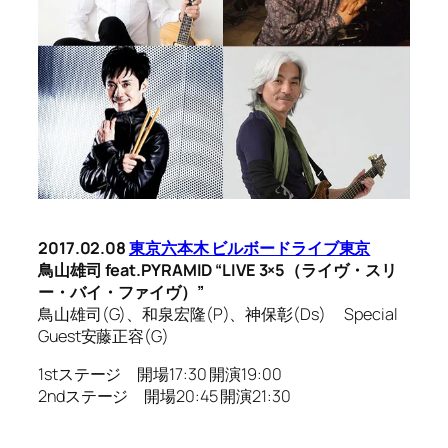
2017.02.08
東京六本木 ビルボードライブ東京
鳥山雄司 feat.PYRAMID “LIVE 3×5（ライヴ・スリ
ー・バイ・ファイヴ）”
鳥山雄司(G)、和泉宏隆(P)、神保彰(Ds) Special
Guest安藤正容(G)
1stステージ 開場17:30 開演19:00
2ndステージ 開場20:45 開演21:30