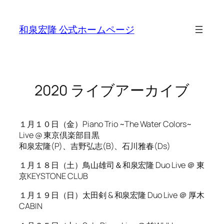
Skip
to
和泉宏隆 公式ホームページ
content
2020 ライブアーカイブ
１月１０日（金）Piano Trio ~The Water Colors~
Live @ 東京倶楽部目黒
和泉宏隆(P)、吉野弘志(B)、石川雅春(Ds)
１月１８日（土）鳥山雄司＆和泉宏隆 Duo Live ＠ 東
京KEYSTONE CLUB
１月１９日（日）太田剣 & 和泉宏隆 Duo Live ＠ 厚木
CABIN