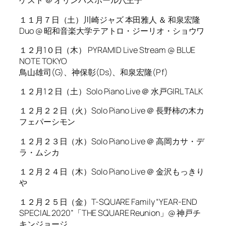
ゲスト ＠ オリンパスホール八王子
１１月７日（土）川崎ジャズ 本田雅人 ＆ 和泉宏隆
Duo @ 昭和音楽大学テアトロ・ジーリオ・ショウワ
１２月1０日（木） PYRAMID Live Stream @ BLUE
NOTE TOKYO
鳥山雄司(G)、神保彰(Ds)、和泉宏隆(Pf)
１２月1２日（土）Solo Piano Live ＠ 水戸GIRL TALK
１２月２２日（火）Solo Piano Live ＠ 長野柿の木カ
フェパーシモン
１２月２３日（水）Solo Piano Live ＠ 高岡カサ・デ
ラ・ムシカ
１２月２４日（木）Solo Piano Live ＠ 金沢もっきり
や
１２月２５日（金）T-SQUARE Family “YEAR-END
SPECIAL 2020”「THE SQUARE Reunion」@ 神戸チ
キンジョージ