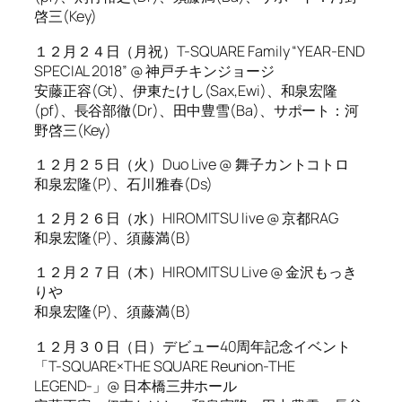
啓三(Key)
１２月２４日（月祝）T-SQUARE Family “YEAR-END
SPECIAL 2018” @ 神戸チキンジョージ
安藤正容(Gt)、伊東たけし(Sax,Ewi)、和泉宏隆
(pf)、長谷部徹(Dr)、田中豊雪(Ba)、サポート：河
野啓三(Key)
１２月２５日（火）Duo Live @ 舞子カントコトロ
和泉宏隆(P)、石川雅春(Ds)
１２月２６日（水）HIROMITSU live @ 京都RAG
和泉宏隆(P)、須藤満(B)
１２月２７日（木）HIROMITSU Live @ 金沢もっき
りや
和泉宏隆(P)、須藤満(B)
１２月３０日（日）デビュー40周年記念イベント
「T-SQUARE×THE SQUARE Reunion-THE
LEGEND-」@ 日本橋三井ホール