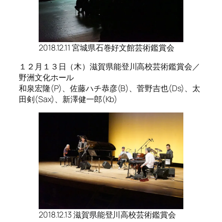
2018.12.11 宮城県石巻好文館芸術鑑賞会
１２月１３日（木）滋賀県能登川高校芸術鑑賞会／
野洲文化ホール
和泉宏隆(P)、佐藤ハチ恭彦(B)、菅野吉也(Ds)、太
田剣(Sax)、新澤健一郎(Kb)
2018.12.13 滋賀県能登川高校芸術鑑賞会