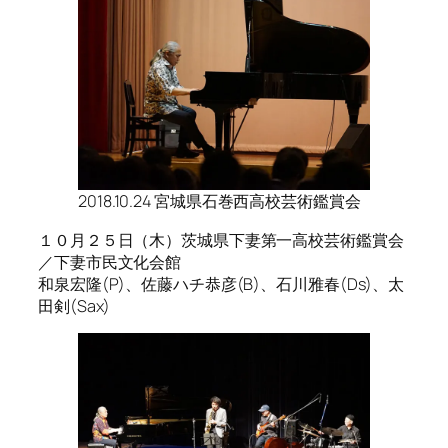
2018.10.24 宮城県石巻西高校芸術鑑賞会
１０月２５日（木）茨城県下妻第一高校芸術鑑賞会
／下妻市民文化会館
和泉宏隆(P)、佐藤ハチ恭彦(B)、石川雅春(Ds)、太
田剣(Sax)