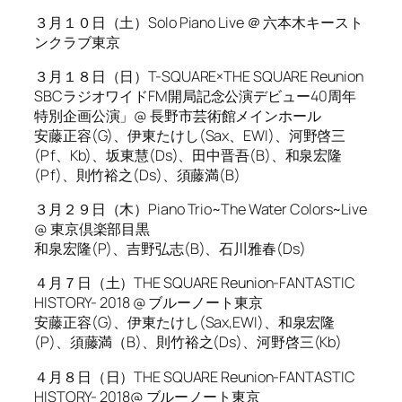
３月１０日（土）Solo Piano Live ＠ 六本木キースト
ンクラブ東京
３月１８日（日）T-SQUARE×THE SQUARE Reunion
SBCラジオワイドFM開局記念公演デビュー40周年
特別企画公演」@ 長野市芸術館メインホール
安藤正容(G)、伊東たけし(Sax、EWI)、河野啓三
(Pf、Kb)、坂東慧(Ds)、田中晋吾(B)、和泉宏隆
(Pf)、則竹裕之(Ds)、須藤満(B)
３月２９日（木）Piano Trio~The Water Colors~Live
@ 東京倶楽部目黒
和泉宏隆(P)、吉野弘志(B)、石川雅春(Ds)
４月７日（土）THE SQUARE Reunion-FANTASTIC
HISTORY- 2018 @ ブルーノート東京
安藤正容(G)、伊東たけし(Sax,EWI)、和泉宏隆
(P)、須藤満（B)、則竹裕之(Ds)、河野啓三(Kb)
４月８日（日）THE SQUARE Reunion-FANTASTIC
HISTORY- 2018@ ブルーノート東京