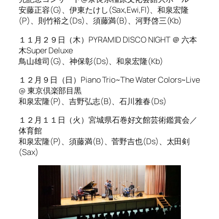
安藤正容(G)、伊東たけし(Sax,Ewi,Fl)、和泉宏隆
(P)、則竹裕之(Ds)、須藤満(B)、河野啓三(Kb)
１１月２９日（木）PYRAMID DISCO NIGHT ＠ 六本
木Super Deluxe
鳥山雄司(G)、神保彰(Ds)、和泉宏隆(Kb)
１２月９日（日）Piano Trio~The Water Colors~Live
@ 東京倶楽部目黒
和泉宏隆(P)、吉野弘志(B)、石川雅春(Ds)
１２月１１日（火）宮城県石巻好文館芸術鑑賞会／
体育館
和泉宏隆(P)、須藤満(B)、菅野吉也(Ds)、太田剣
(Sax)