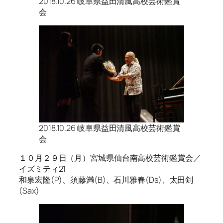
2018.10.26 岐阜県益田清風高校芸術鑑賞
会
2018.10.26 岐阜県益田清風高校芸術鑑賞
会
１０月２９日（月）宮城県仙台南高校芸術鑑賞会／
イズミティ21
和泉宏隆(P)、須藤満(B)、石川雅春(Ds)、太田剣
(Sax)