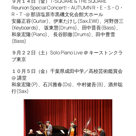
９月１４日（金）T-SQUARE & THE SQUARE
Reunion Special Concert! – AUTUMN R・E・S・O・
R・T -@ 那須塩原市黒磯文化会館大ホール
安藤正容(Guitar)、伊東たけし(Sax,EWI)、河野啓三
(Keyboards)、 坂東慧(Drums)、田中晋吾(Bass)、
和泉宏隆(Piano)、 長谷部徹(Drums)、田中豊雪
(Bass)
９月２２日（土）Solo Piano Live ＠ キーストンクラ
ブ東京
１０月５日（金）千葉県成田中学／高校芸術鑑賞会
@ 講堂
和泉宏隆(P)、石川雅春(Ds)、中村健吾(B)、酒井聡
行(Sax)