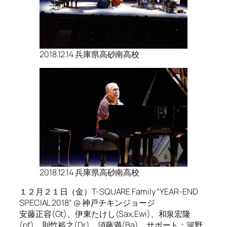
2018.12.14 兵庫県高砂南高校
2018.12.14 兵庫県高砂南高校
１２月２１日（金）T-SQUARE Family “YEAR-END
SPECIAL 2018” @ 神戸チキンジョージ
安藤正容(Gt)、伊東たけし(Sax,Ewi)、和泉宏隆
(pf)、則竹裕之(Dr)、須藤満(Ba)、サポート：河野