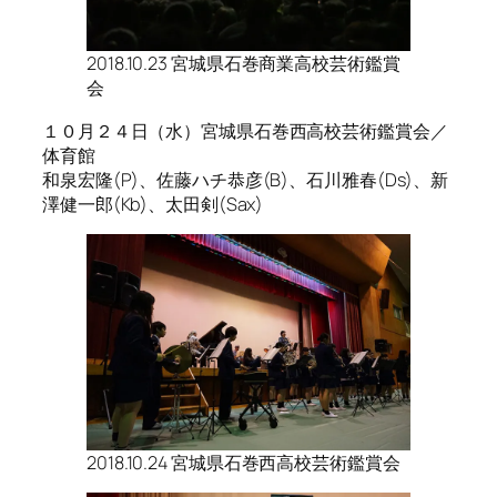
2018.10.23 宮城県石巻商業高校芸術鑑賞
会
１０月２４日（水）宮城県石巻西高校芸術鑑賞会／
体育館
和泉宏隆(P)、佐藤ハチ恭彦(B)、石川雅春(Ds)、新
澤健一郎(Kb)、太田剣(Sax)
2018.10.24 宮城県石巻西高校芸術鑑賞会