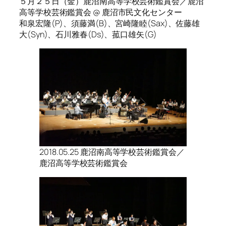
５月２５日（金）鹿沼南高等学校芸術鑑賞会／鹿沼
高等学校芸術鑑賞会 @ 鹿沼市民文化センター
和泉宏隆(P)、須藤満(B)、宮崎隆睦(Sax)、佐藤雄
大(Syn)、石川雅春(Ds)、菰口雄矢(G)
2018.05.25 鹿沼南高等学校芸術鑑賞会／
鹿沼高等学校芸術鑑賞会