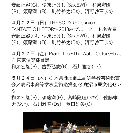
安藤正容(G)、伊東たけし(Sax,EWI)、和泉宏隆
(P)、須藤満（B)、則竹裕之(Ds)、河野啓三(Kb)
４月２２日（日）THE SQUARE Reunion-
FANTASTIC HISTORY- 2018@ ブルーノート名古屋
安藤正容(G)、伊東たけし(Sax,EWI)、和泉宏隆
(P)、須藤満（B)、則竹裕之(Ds)、河野啓三(Kb)
４月２７日（金）Piano Trio~The Water Colors~Live
@ 東京倶楽部目黒
和泉宏隆(P)、吉野弘志(B)、石川雅春(Ds)
５月２４日（木）栃木県鹿沼商工高等学校芸術鑑賞
会／鹿沼東高等学校芸術鑑賞会 @ 鹿沼市民文化セン
ター
和泉宏隆(P)、須藤満(B)、宮崎隆睦(Sax)、佐藤雄
大(Syn)、石川雅春(Ds)、菰口雄矢(G)