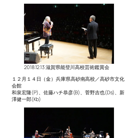
2018.12.13 滋賀県能登川高校芸術鑑賞会
１２月１４日（金）兵庫県高砂南高校／高砂市文化
会館
和泉宏隆(P)、佐藤ハチ恭彦(B)、菅野吉也(Ds)、新
澤健一郎(Kb)