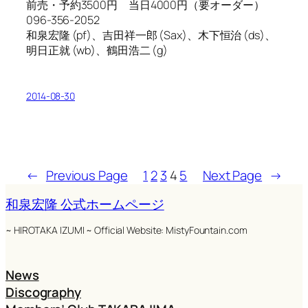
前売・予約3500円 当日4000円（要オーダー）
096-356-2052
和泉宏隆 (pf)、吉田祥一郎 (Sax)、木下恒治 (ds)、
明日正就 (wb)、鶴田浩二 (g)
2014-08-30
←
Previous Page
1
2
3
4
5
Next Page
→
和泉宏隆 公式ホームページ
~ HIROTAKA IZUMI ~ Official Website: MistyFountain.com
News
Discography