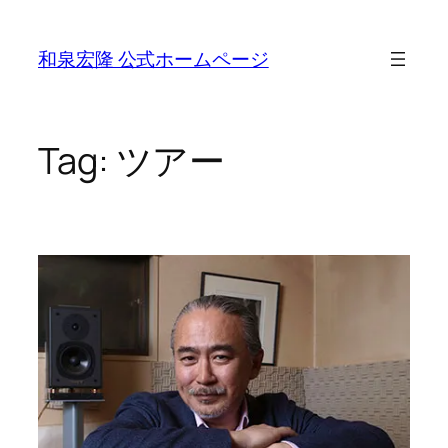
Skip
to
和泉宏隆 公式ホームページ
content
Tag:
ツアー