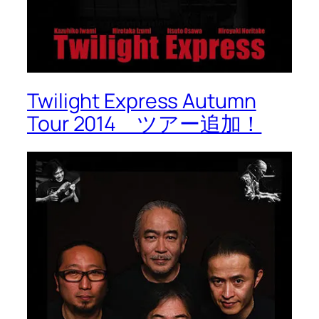
Twilight Express Autumn
Tour 2014 ツアー追加！