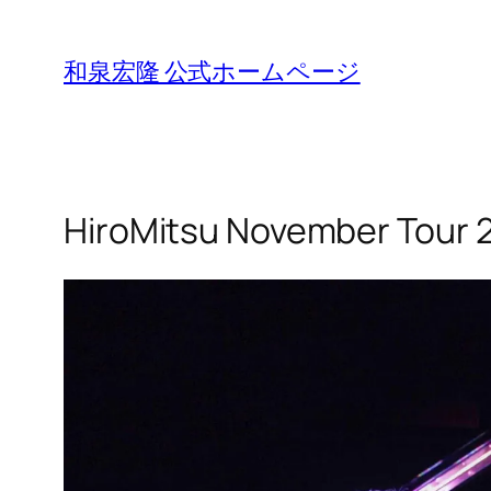
Skip
to
和泉宏隆 公式ホームページ
content
HiroMitsu November Tour 