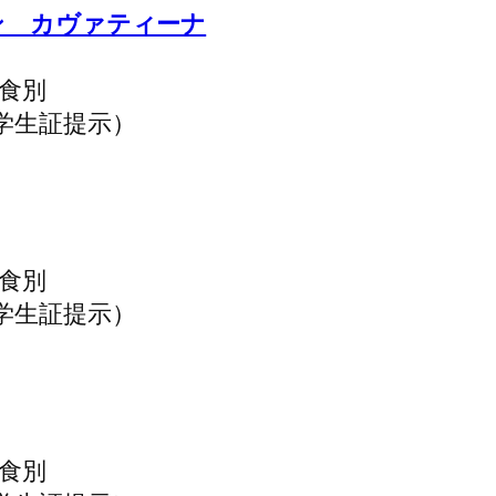
ン カヴァティーナ
飲食別
学生証提示）
飲食別
学生証提示）
飲食別