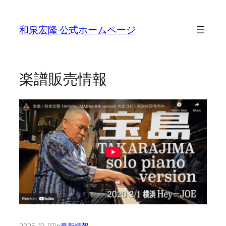
Skip
to
和泉宏隆 公式ホームページ
content
楽譜販売情報
2025-10-07
in
最新情報