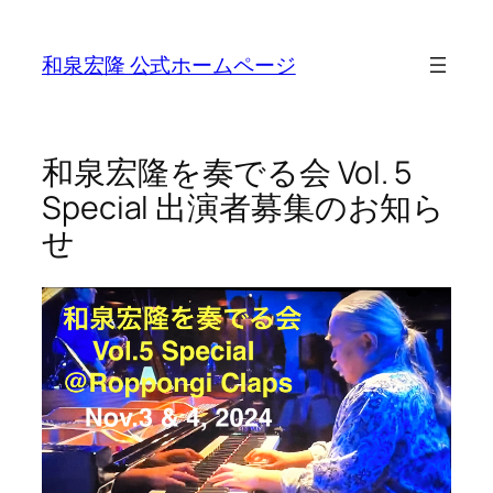
Skip
to
和泉宏隆 公式ホームページ
content
和泉宏隆を奏でる会 Vol. 5
Special 出演者募集のお知ら
せ