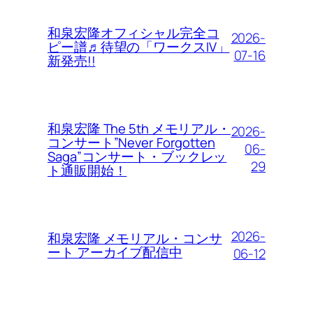
和泉宏隆オフィシャル完全コ
2026-
ピー譜♬待望の「ワークスIV」
07-16
新発売!!
和泉宏隆 The 5th メモリアル・
2026-
コンサート”Never Forgotten
06-
Saga”コンサート・ブックレッ
29
ト通販開始！
2026-
和泉宏隆 メモリアル・コンサ
ート アーカイブ配信中
06-12