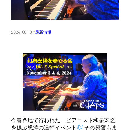
2024-08-18
in
最新情報
今春各地で行われた、ピアニスト和泉宏隆
を偲ぶ怒涛の追悼イベント
その興奮もま