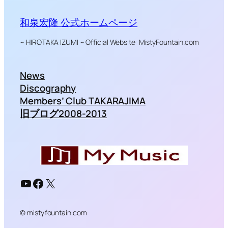
和泉宏隆 公式ホームページ
~ HIROTAKA IZUMI ~ Official Website: MistyFountain.com
News
Discography
Members’ Club TAKARAJIMA
旧ブログ2008-2013
YouTube
Facebook
X
© mistyfountain.com