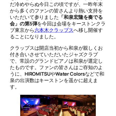
だ冷めやらぬ今日この頃ですが、一昨年末
から多くのファンの皆さんより熱い支持を
いただいて参りました
「和泉宏隆を奏でる
会」の第5弾
を今回は会場をキーストンクラ
ブ東京から
六本木クラップス
へ移し開催す
ることになりました。
クラップスは開店当初から和泉が親しくお
付き合いさせていただいたジャズクラブ
で、常設のグランドピアノは和泉が選定し
たものです。ファンの皆さんはご存知のよ
うに、
HIROMITSU
や
Water Colors
などで和
泉の出演数はキーストンを遥かに超えま
す。