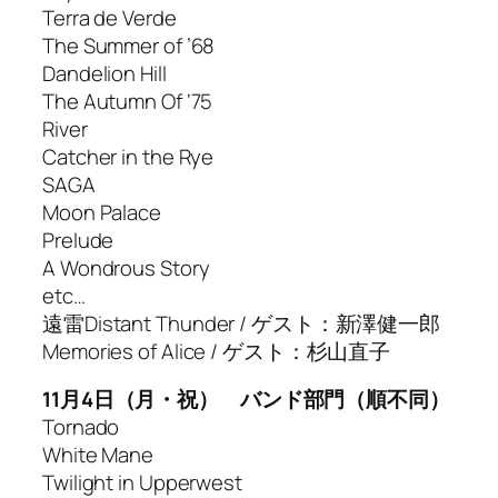
Terra de Verde
The Summer of ’68
Dandelion Hill
The Autumn Of ‘75
River
Catcher in the Rye
SAGA
Moon Palace
Prelude
A Wondrous Story
etc…
遠雷Distant Thunder / ゲスト：新澤健一郎
Memories of Alice / ゲスト：杉山直子
11月4日（月・祝） バンド部門（順不同）
Tornado
White Mane
Twilight in Upperwest