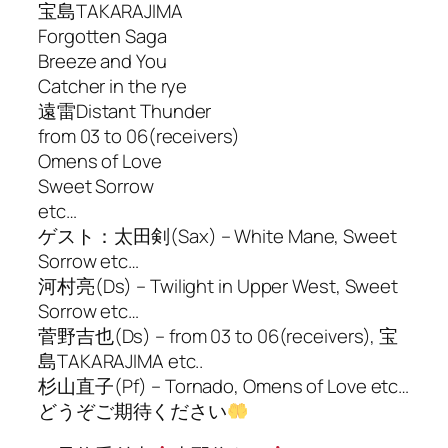
宝島TAKARAJIMA
Forgotten Saga
Breeze and You
Catcher in the rye
遠雷Distant Thunder
from 03 to 06(receivers)
Omens of Love
Sweet Sorrow
etc…
ゲスト：太田剣(Sax) – White Mane, Sweet
Sorrow etc…
河村亮(Ds) – Twilight in Upper West, Sweet
Sorrow etc…
菅野吉也(Ds) – from 03 to 06(receivers), 宝
島TAKARAJIMA etc..
杉山直子(Pf) – Tornado, Omens of Love etc…
どうぞご期待ください