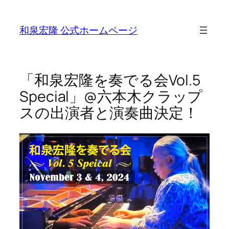
Skip
to
和泉宏隆 公式ホームページ
content
「和泉宏隆を奏でる会Vol.5
Special」@六本木クラップ
スの出演者と演奏曲決定！