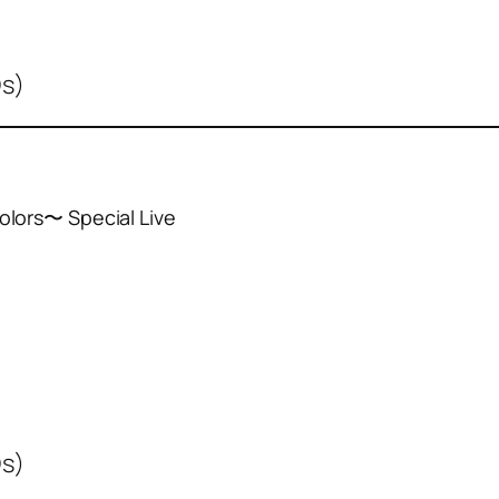
s)
ors〜 Special Live
s)