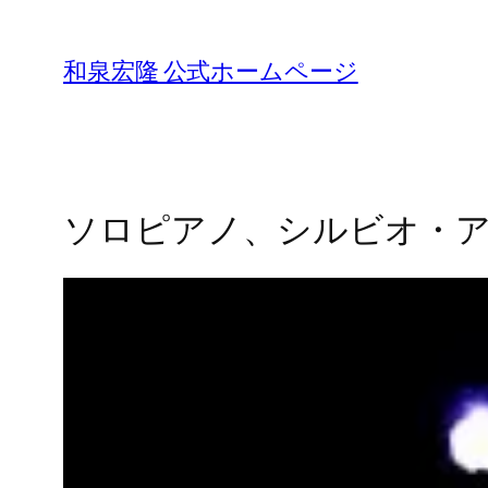
Skip
to
和泉宏隆 公式ホームページ
content
ソロピアノ、シルビオ・