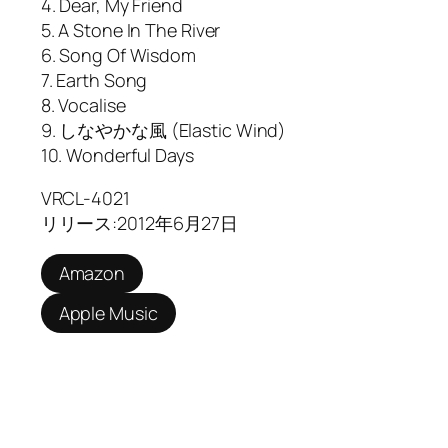
4. Dear, My Friend
5. A Stone In The River
6. Song Of Wisdom
7. Earth Song
8. Vocalise
9. しなやかな風 (Elastic Wind)
10. Wonderful Days
VRCL-4021
リリース:2012年6月27日
Amazon
Apple Music