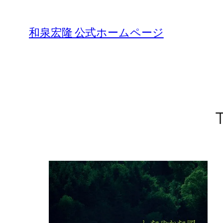
Skip
to
和泉宏隆 公式ホームページ
content