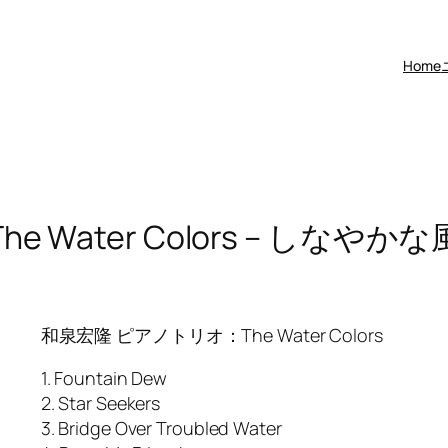
Home
The Water Colors – しなやかな
和泉宏隆 ピアノトリオ：The Water Colors
1. Fountain Dew
2. Star Seekers
3. Bridge Over Troubled Water