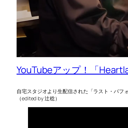
YouTubeアップ！「Heartl
自宅スタジオより生配信された「ラスト・パフォ
（edited by 辻稔）