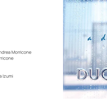
Andrea Morricone
orricone
ka Izumi