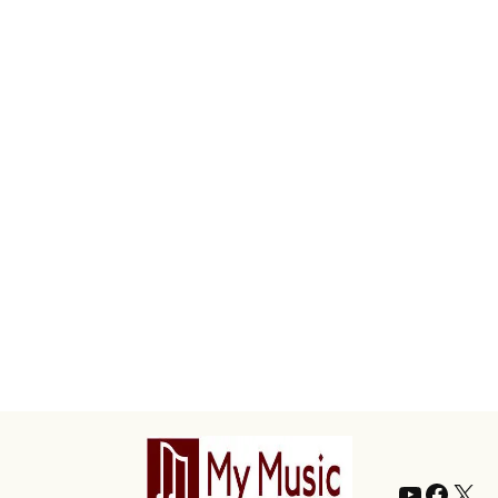
YouTub
Faceb
X