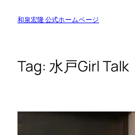
Skip
to
和泉宏隆 公式ホームページ
content
Tag:
水戸Girl Talk