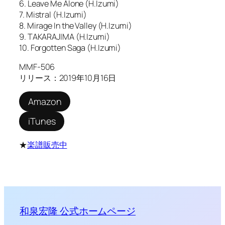
6. Leave Me Alone (H.Izumi)
7. Mistral (H.Izumi)
8. Mirage In the Valley (H.Izumi)
9. TAKARAJIMA (H.Izumi)
10. Forgotten Saga (H.Izumi)
MMF-506
リリース：2019年10月16日
Amazon
iTunes
★
楽譜販売中
和泉宏隆 公式ホームページ