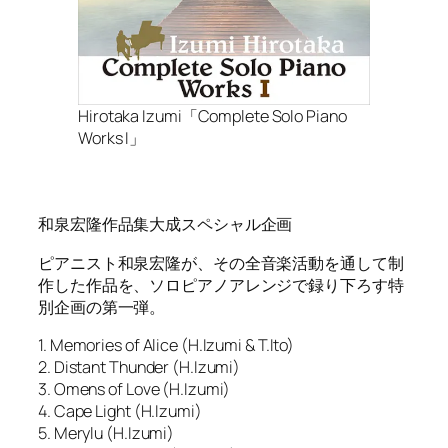
Hirotaka Izumi「Complete Solo Piano
Works I」
和泉宏隆作品集大成スペシャル企画
ピアニスト和泉宏隆が、その全音楽活動を通して制
作した作品を、ソロピアノアレンジで録り下ろす特
別企画の第一弾。
1. Memories of Alice (H.Izumi & T.Ito)
2. Distant Thunder (H.Izumi)
3. Omens of Love (H.Izumi)
4. Cape Light (H.Izumi)
5. Merylu (H.Izumi)