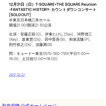
12月31日（日）T-SQUARE×THE SQUARE Reunion
-FANTASTIC HISTORY- カウントダウンコンサート
[SOLD OUT]
＠東京日本橋三井ホール
開場21:00/開演21:30公演
出演：安藤正容(G)、伊東たけし(Sax)、河野啓三
(Key)、坂東慧(Ds)、田中晋吾(B)、和泉宏隆(P)、
則竹裕之(Ds)、須藤満(B)
問：キョードー東京0570-550-799(平日11:00〜
18:00、土日祝10:00〜18:00)
2017-12-27
和泉宏隆 公式ホームページ