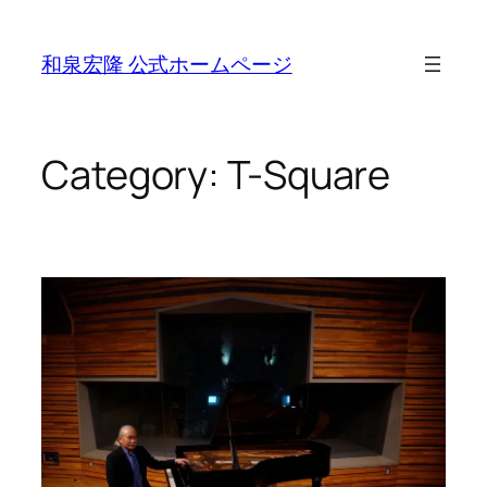
Skip
to
和泉宏隆 公式ホームページ
content
Category:
T-Square