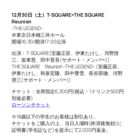
12月30日（土）T-SQUARE×THE SQUARE
Reunion
-THE LEGEND-
＠東京日本橋三井ホール
開場16:30/開演17:00公演
出演：T-SQUARE(安藤正容、伊東たけし、河野啓
三、坂東慧、田中晋吾(サポート・メンバー))
THE SQUARE Reunion -THE LEGEND- (安藤正容、
伊東たけし、和泉宏隆、田中豊雪、長谷部徹、河野
啓三(サポート・メンバー))
チケット：全席指定6,300円(税込・1ドリンク500円
別途必要)
ローソンチケット
※18歳以下の学生のお客様は割引あり。
チケットをご購入の上、当日入場時(終演後無効)に
証明書(学生証など)を提示にて2,000円返金。