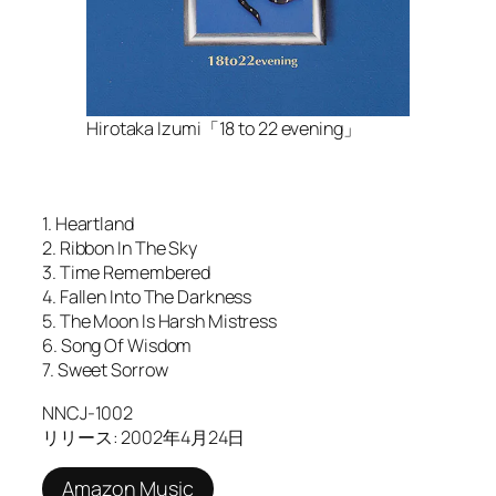
Hirotaka Izumi「18 to 22 evening」
1. Heartland
2. Ribbon In The Sky
3. Time Remembered
4. Fallen Into The Darkness
5. The Moon Is Harsh Mistress
6. Song Of Wisdom
7. Sweet Sorrow
NNCJ-1002
リリース: 2002年4月24日
Amazon Music