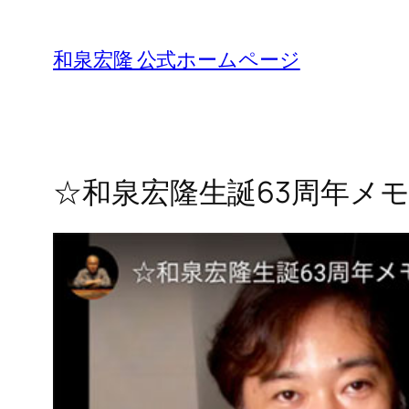
Skip
to
和泉宏隆 公式ホームページ
content
☆和泉宏隆生誕63周年メ