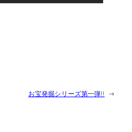
お宝発掘シリーズ第一弾!!
→