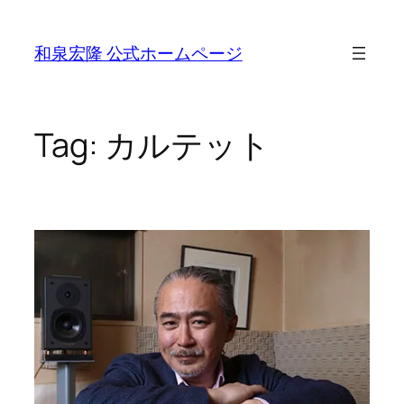
Skip
to
和泉宏隆 公式ホームページ
content
Tag:
カルテット