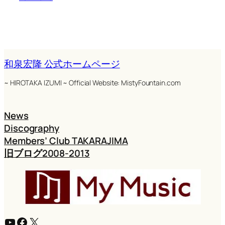
和泉宏隆 公式ホームページ
~ HIROTAKA IZUMI ~ Official Website: MistyFountain.com
News
Discography
Members’ Club TAKARAJIMA
旧ブログ2008-2013
YouTube
Facebook
X